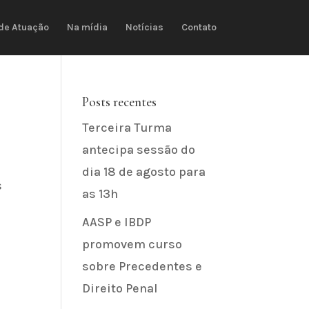
de Atuação
Na mídia
Notícias
Contato
Posts recentes
Terceira Turma
antecipa sessão do
dia 18 de agosto para
s
as 13h
AASP e IBDP
promovem curso
sobre Precedentes e
Direito Penal